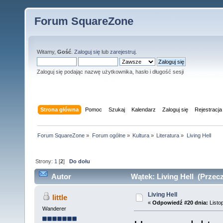
Forum SquareZone
Witamy,
Gość
.
Zaloguj się
lub
zarejestruj
.
Zaloguj się podając nazwę użytkownika, hasło i długość sesji
Strona główna
Pomoc
Szukaj
Kalendarz
Zaloguj się
Rejestracja
Forum SquareZone
»
Forum ogólne
»
Kultura
»
Literatura
»
Living Hell
Strony:
1
[
2
]
Do dołu
Autor
Wątek: Living Hell (Przecz
Living Hell
little
«
Odpowiedź #20 dnia:
Listo
Wanderer