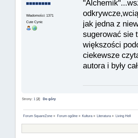
"Alchemik"...ws
odkrywcze,wciąg
Wiadomości: 1371
jak jedna z nie
Cute Cynic
sugerować sie t
większości podo
ciekewsze czyt
autora i były ca
Strony:
1
[
2
]
Do góry
Forum SquareZone
»
Forum ogólne
»
Kultura
»
Literatura
»
Living Hell