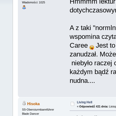
Hmmmm lektur 
Wiadomości: 1025
dotychczasowym 
A z taki "normln
wspomina czytan
Caree
Jest to
zanudzał. Może
niebyło raczej
każdym bądź raz
nudna....
Living Hell
Hisoka
«
Odpowiedź #21 dnia:
Listo
SS-Obersturmbannführer
Blade Dancer