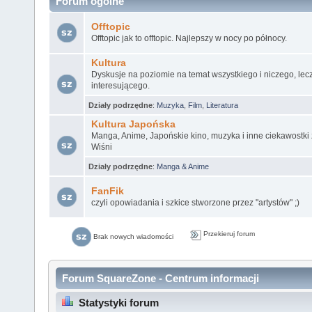
Forum ogólne
Offtopic
Offtopic jak to offtopic. Najlepszy w nocy po północy.
Kultura
Dyskusje na poziomie na temat wszystkiego i niczego, lec
interesującego.
Działy podrzędne
:
Muzyka
,
Film
,
Literatura
Kultura Japońska
Manga, Anime, Japońskie kino, muzyka i inne ciekawostki 
Wiśni
Działy podrzędne
:
Manga & Anime
FanFik
czyli opowiadania i szkice stworzone przez "artystów" ;)
Przekieruj forum
Brak nowych wiadomości
Forum SquareZone - Centrum informacji
Statystyki forum