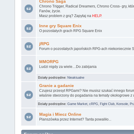
Chrono Saga
Chrono Trigger, Radical Dreamers, Chrono Cross- gry, któ
Fanów, życie.
Masz problem z grą? Zapytaj na
HELP
.
Inne gry Square Enix
O pozostałych grach RPG Square Enix
jRPG
Forum o pozostałych japońskich RPG-ach niekoniecznie S
MMORPG
Ludzi nigdy za wiele....Do zabijania
Działy podrzędne
:
Nieaktualne
Granie a gadanie
Czujesz przesyt RPGami? Nie musisz szukać innego forum,
właśnie stworzony do pogadania na tematy okołogrowe 
Działy podrzędne
:
Game Market
,
cRPG
,
Fight Club
,
Konsole
,
Pr
Magia i Miecz Online
Planszówka przez Internet? Tanta powaliło...