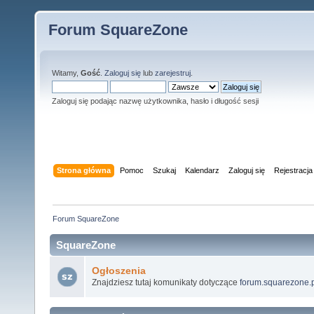
Forum SquareZone
Witamy,
Gość
.
Zaloguj się
lub
zarejestruj
.
Zaloguj się podając nazwę użytkownika, hasło i długość sesji
Strona główna
Pomoc
Szukaj
Kalendarz
Zaloguj się
Rejestracja
Forum SquareZone
SquareZone
Ogłoszenia
Znajdziesz tutaj komunikaty dotyczące
forum.squarezone.p