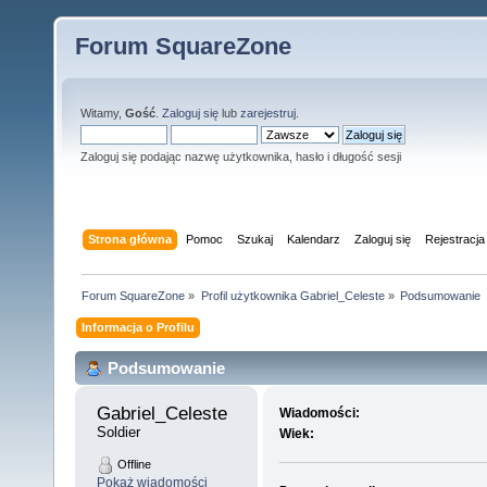
Forum SquareZone
Witamy,
Gość
.
Zaloguj się
lub
zarejestruj
.
Zaloguj się podając nazwę użytkownika, hasło i długość sesji
Strona główna
Pomoc
Szukaj
Kalendarz
Zaloguj się
Rejestracja
Forum SquareZone
»
Profil użytkownika Gabriel_Celeste
»
Podsumowanie
Informacja o Profilu
Podsumowanie
Gabriel_Celeste 
Wiadomości:
Soldier
Wiek:
Offline
Pokaż wiadomości