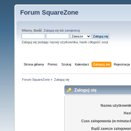
Forum SquareZone
Witamy,
Gość
.
Zaloguj się
lub
zarejestruj
.
Zaloguj się podając nazwę użytkownika, hasło i długość sesji
Strona główna
Pomoc
Szukaj
Kalendarz
Zaloguj się
Rejestracja
Forum SquareZone
»
Zaloguj się
Zaloguj się
Nazwa użytkownik
Hasł
Czas zalogowania (w minutac
Bądź zawsze zalogowan