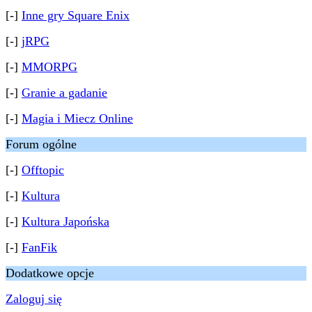
[-]
Inne gry Square Enix
[-]
jRPG
[-]
MMORPG
[-]
Granie a gadanie
[-]
Magia i Miecz Online
Forum ogólne
[-]
Offtopic
[-]
Kultura
[-]
Kultura Japońska
[-]
FanFik
Dodatkowe opcje
Zaloguj się