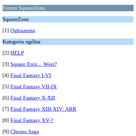
Forum SquareZone
SquareZone
[1]
Ogłoszenia
Kategoria ogólna
[2]
HELP
[3]
Square Enix... West?
[4]
Final Fantasy I-VI
[5]
Final Fantasy VII-IX
[6]
Final Fantasy X-XII
[7]
Final Fantasy XIII-XIV: ARR
[8]
Final Fantasy XV-?
[9]
Chrono Saga