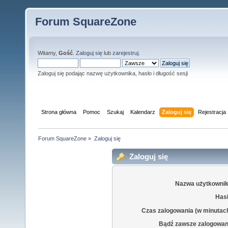
Forum SquareZone
Witamy,
Gość
.
Zaloguj się
lub
zarejestruj
.
Zaloguj się podając nazwę użytkownika, hasło i długość sesji
Strona główna
Pomoc
Szukaj
Kalendarz
Zaloguj się
Rejestracja
Forum SquareZone
»
Zaloguj się
Zaloguj się
Nazwa użytkownik
Hasł
Czas zalogowania (w minutac
Bądź zawsze zalogowan