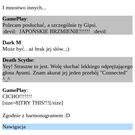
I mnostwo innych...
GamePlay
:
Polecam posłuchać, a szczególnie ty Gipsi.
:devil: JAPOŃSKIE BRZMIENIE!!!!!! :devil:
Dark M
:
Może być.. aż brak jej słów..;)
Death Scythe
:
Yey! Straszne to jest. Wolę słuchać lekkiego odprężającego
głosu Ayumi. Znam akurat jej jeden przebój "Connected"
^_^
GamePlay
:
CICHO!!!!!!!
[size=8]TRY THIS!!![/size]
Zgodnie z harmonogramem :D
Nawigacja