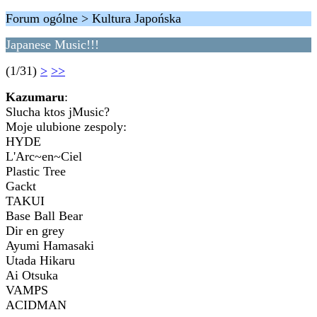
Forum ogólne > Kultura Japońska
Japanese Music!!!
(1/31)
>
>>
Kazumaru
:
Slucha ktos jMusic?
Moje ulubione zespoly:
HYDE
L'Arc~en~Ciel
Plastic Tree
Gackt
TAKUI
Base Ball Bear
Dir en grey
Ayumi Hamasaki
Utada Hikaru
Ai Otsuka
VAMPS
ACIDMAN