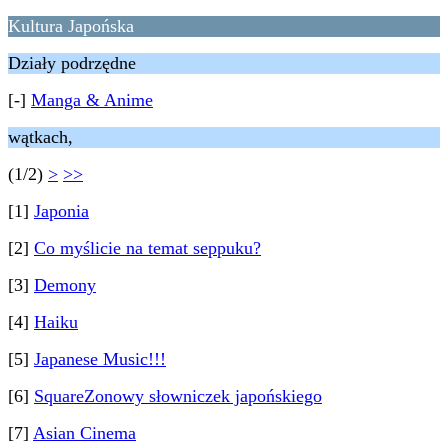
Kultura Japońska
Działy podrzędne
[-]
Manga & Anime
wątkach,
(1/2)
>
>>
[1]
Japonia
[2]
Co myślicie na temat seppuku?
[3]
Demony
[4]
Haiku
[5]
Japanese Music!!!
[6]
SquareZonowy słowniczek japońskiego
[7]
Asian Cinema