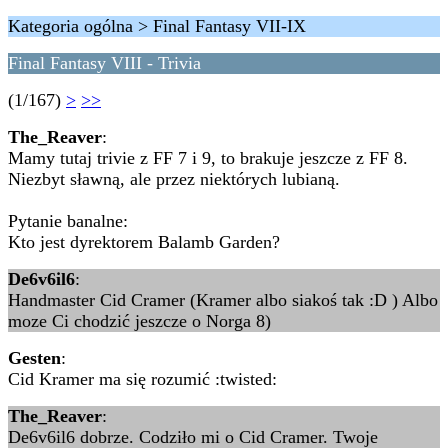
Kategoria ogólna > Final Fantasy VII-IX
Final Fantasy VIII - Trivia
(1/167)
>
>>
The_Reaver
:
Mamy tutaj trivie z FF 7 i 9, to brakuje jeszcze z FF 8.
Niezbyt sławną, ale przez niektórych lubianą.
Pytanie banalne:
Kto jest dyrektorem Balamb Garden?
De6v6il6
:
Handmaster Cid Cramer (Kramer albo siakoś tak :D ) Albo
moze Ci chodzić jeszcze o Norga 8)
Gesten
:
Cid Kramer ma się rozumić :twisted:
The_Reaver
:
De6v6il6 dobrze. Codziło mi o Cid Cramer. Twoje