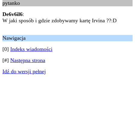
pytanko
De6v6il6
:
W jaki sposób i gdzie zdobywamy kartę Irvina ??:D
Nawigacja
[0]
Indeks wiadomości
[#]
Następna strona
Idź do wersji pełnej