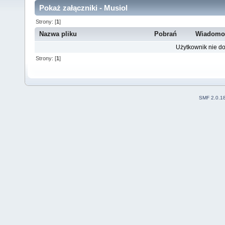
Pokaż załączniki - Musiol
Strony: [
1
]
Nazwa pliku
Pobrań
Wiadomo
Użytkownik nie do
Strony: [
1
]
SMF 2.0.1