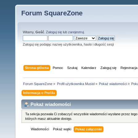
Forum SquareZone
Witamy,
Gość
.
Zaloguj się
lub
zarejestruj
.
Zaloguj się podając nazwę użytkownika, hasło i długość sesji
Strona główna
Pomoc
Szukaj
Kalendarz
Zaloguj się
Rejestracja
Forum SquareZone
»
Profil użytkownika Musiol
»
Pokaż wiadomości
»
Poka
Informacja o Profilu
Pokaż wiadomości
Ta sekcja pozwala Ci zobaczyć wszystkie wiadomości wysłane przez tego
których masz aktualnie dostęp.
Wiadomości
Pokaż wątki
Pokaż załączniki