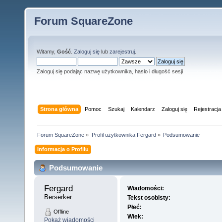
Forum SquareZone
Witamy,
Gość
.
Zaloguj się
lub
zarejestruj
.
Zaloguj się podając nazwę użytkownika, hasło i długość sesji
Strona główna
Pomoc
Szukaj
Kalendarz
Zaloguj się
Rejestracja
Forum SquareZone
»
Profil użytkownika Fergard
»
Podsumowanie
Informacja o Profilu
Podsumowanie
Fergard 
Wiadomości:
Berserker
Tekst osobisty:
Płeć:
Offline
Wiek:
Pokaż wiadomości