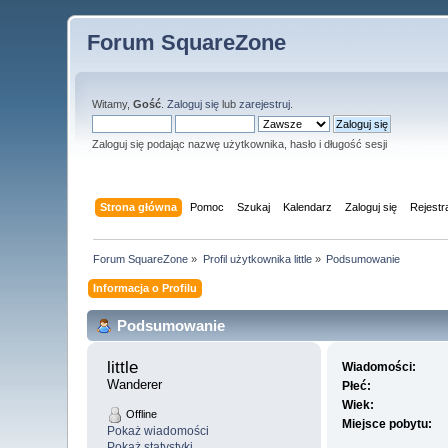
Forum SquareZone
Witamy,
Gość
.
Zaloguj się
lub
zarejestruj
.
Zaloguj się podając nazwę użytkownika, hasło i długość sesji
Strona główna
Pomoc
Szukaj
Kalendarz
Zaloguj się
Rejestr
Forum SquareZone
»
Profil użytkownika little
»
Podsumowanie
Informacja o Profilu
Podsumowanie
little 
Wiadomości:
Wanderer
Płeć:
Wiek:
Offline
Miejsce pobytu:
Pokaż wiadomości
Pokaż statystyki