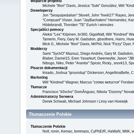
Wsparcie projektu
Michele "Illori" Davis, Jessica "Suki" González, Will 
Deweloperzy
Jon "Sesquipedalian" Stovell, John "live627" Rayes, Je
"Compuart" Visser, Juan "JayBachatero" Hernandez, Kar
Hildebrandt, Thorsten "TE" Eurich i winrules
Specjaliści pomocy
Aleksi "Lex" Kilpinen, br360, GigaWatt, Will "Kindred" W
Tamerin, Fiery, Gary M. Gadsdon, gbsothere, Harro, Huw, 
Mick G., Michele "Illori" Davis, MrPhil, Nick "Fizzy" Dy
Modderzy
Sami "SychO" Mazouz, Diego Andrés, Gary M. Gadsdon, 
Blaber, Daniel15, Eren Yasarkurt, Gwenwyfar, Jason "JB
Nibogo, Niko, Peter "Arantor" Spicer, Ricky., snork13, S
Pisarze dokumentacji
Irisado, Joshua "groundup" Dickerson, AngellinaBelle, 
Marketing
Will "Kindred" Wagner, Marcus "cσσкιє мσηѕтєя" Forsberg
Tłumacze
Francisco "d3vcho" DomĂ­nguez, Nikola "Dzonny" Novako
Administratorzy Serwera
Derek Schwab, Michael Johnson i Liroy van Hoewijk
Tłumaczenie Polskie
Tłumaczenie Polskie
Nolt, ronin, Kemac, tommass, CyPhErR, HaWaN, WilK, vo