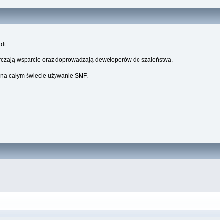
rdt
starczają wsparcie oraz doprowadzają deweloperów do szaleństwa.
m na całym świecie używanie SMF.