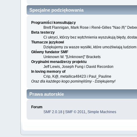
Specjalne podziękowania
Programiści konsultujący
Brett Flannigan, Mark Rose i René-Gilles "Nao 尚" Debe
Beta testerzy
Ci ukryci, którzy bez wytchnienia wyszukują błędy, do
Tłumacze językowi
Dziękujemy za wasze wysiłki, które umożliwiają ludzio
Główny fundator SMF
Unknown W. "[Unknown]" Brackets
Oryginalni menadżerzy projektu
Jeff Lewis, Joseph Fung i David Recordon
In loving memory of
Crip, K@, metallica48423 i Paul_Pauline
Oraz dla każdego kogo pominęliśmy - Dziękujemy!
Prawa autorskie
Forum
SMF 2.0.18
|
SMF © 2011
,
Simple Machines