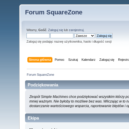
Forum SquareZone
Witamy,
Gość
.
Zaloguj się
lub
zarejestruj
.
Zaloguj się podając nazwę użytkownika, hasło i długość sesji
Strona główna
Pomoc
Szukaj
Kalendarz
Zaloguj się
Rejestr
Forum SquareZone
Podziękowania
Zespół Simple Machines chce podziękować wszystkim którzy pomo
mniej ważnym. Nie byłoby to możliwe bez was. Wliczając w to 
dostarczanie wartościowego wsparcia, raportowanie błędów i op
Ekipa