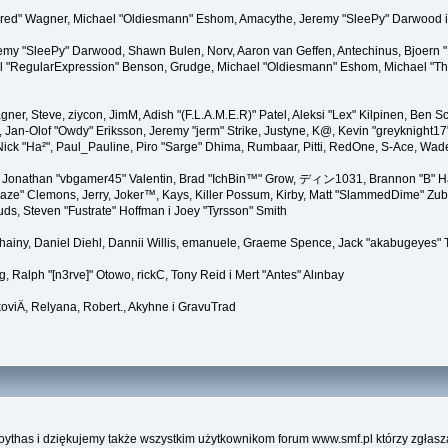
"Kindred" Wagner, Michael "Oldiesmann" Eshom, Amacythe, Jeremy "SleePy" Darwood i
remy "SleePy" Darwood, Shawn Bulen, Norv, Aaron van Geffen, Antechinus, Bjoern 
l "RegularExpression" Benson, Grudge, Michael "Oldiesmann" Eshom, Michael "Than
agner, Steve, ziycon, JimM, Adish "(F.L.A.M.E.R)" Patel, Aleksi "Lex" Kilpinen, Ben
Jan-Olof "Owdy" Eriksson, Jeremy "jerm" Strike, Justyne, K@, Kevin "greyknight17" Ho
er, Nick "Ha²", Paul_Pauline, Piro "Sarge" Dhima, Rumbaar, Pitti, RedOne, S-Ace, Wa
Jonathan "vbgamer45" Valentin, Brad "IchBin™" Grow, ディン1031, Brannon "B" Hal
laze" Clemons, Jerry, Joker™, Kays, Killer Possum, Kirby, Matt "SlammedDime" Zu
puds, Steven "Fustrate" Hoffman i Joey "Tyrsson" Smith
Chainy, Daniel Diehl, Dannii Willis, emanuele, Graeme Spence, Jack "akabugeyes" 
, Ralph "[n3rve]" Otowo, rickC, Tony Reid i Mert "Antes" Alınbay
viÄ, Relyana, Robert., Akyhne i GravuTrad
ythas i dziękujemy także wszystkim użytkownikom forum www.smf.pl którzy zgłasza