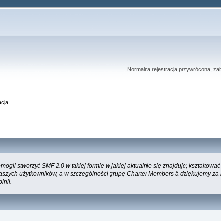
Normalna rejestracja przywrócona, zab
acja
gli stworzyć SMF 2.0 w takiej formie w jakiej aktualnie się znajduje; kształtowa
naszych użytkowników, a w szczególności grupę Charter Members â dziękujemy z
inii.