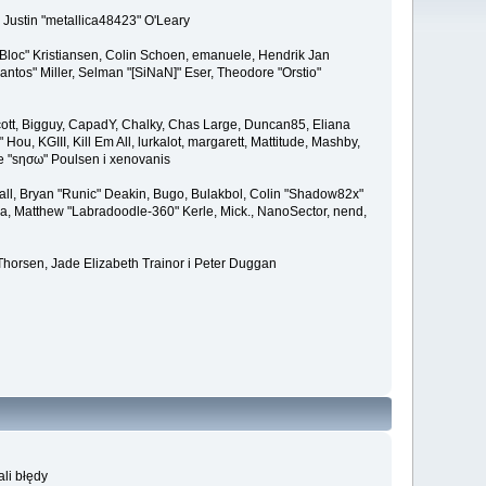
 Justin "metallica48423" O'Leary
"Bloc" Kristiansen, Colin Schoen, emanuele, Hendrik Jan
tos" Miller, Selman "[SiNaN]" Eser, Theodore "Orstio"
 Scott, Bigguy, CapadY, Chalky, Chas Large, Duncan85, Eliana
u, KGIII, Kill Em All, lurkalot, margarett, Mattitude, Mashby,
de "sησω" Poulsen i xenovanis
l, Bryan "Runic" Deakin, Bugo, Bulakbol, Colin "Shadow82x"
ba, Matthew "Labradoodle-360" Kerle, Mick., NanoSector, nend,
Thorsen, Jade Elizabeth Trainor i Peter Duggan
li błędy