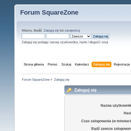
Forum SquareZone
Witamy,
Gość
.
Zaloguj się
lub
zarejestruj
.
Zaloguj się podając nazwę użytkownika, hasło i długość sesji
Strona główna
Pomoc
Szukaj
Kalendarz
Zaloguj się
Rejestracja
Forum SquareZone
»
Zaloguj się
Zaloguj się
Nazwa użytkownik
Hasł
Czas zalogowania (w minutac
Bądź zawsze zalogowan