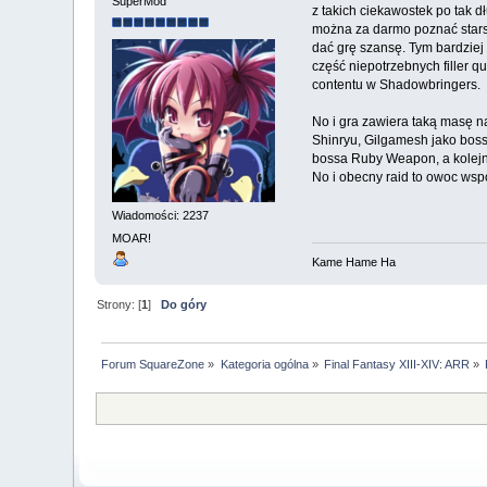
SuperMod
z takich ciekawostek po tak 
można za darmo poznać starsz
dać grę szansę. Tym bardziej
część niepotrzebnych filler 
contentu w Shadowbringers.
No i gra zawiera taką masę na
Shinryu, Gilgamesh jako boss
bossa Ruby Weapon, a kolejn
No i obecny raid to owoc wspó
Wiadomości: 2237
MOAR!
Kame Hame Ha
Strony: [
1
]
Do góry
Forum SquareZone
»
Kategoria ogólna
»
Final Fantasy XIII-XIV: ARR
»