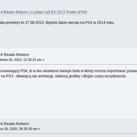
: A Realm Reborn | Crystal Call E3 2013 Trailer (PS4)
ata premiery to 27.08.2013. Będzie także wersja na PS4 w 2014 roku.
: A Realm Reborn
etnia 03, 2014, 12:30:24 am »
iec posiadający PS4, to w ten weekend startuje beta w której można importować pos
 na PS3 - dławiącą się animację, słabszą grafikę i długie czasy wczytywania.
: A Realm Reborn
ca 30, 2020, 09:35:30 am »