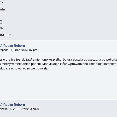
ies
s
urries
ies
ies
ries
ONORS?
: A Realm Reborn
topada 11, 2012, 08:52:07 pm »
a w grafice jest duża. A zmieniono wszystko, bo gra została opuszczona po pół orku
 rzeczy w mechanice popsuł. Modyfikacje które wprowadzono zmieniają kompletnie te
podoba, zachowując swoje pomysły.
: A Realm Reborn
rwca 15, 2013, 02:10:03 am »