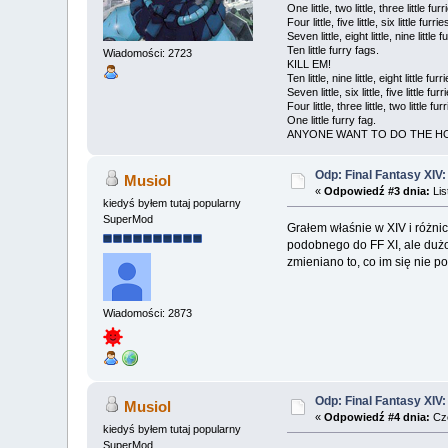
One little, two little, three little furr
Four little, five little, six little furrie
Seven little, eight little, nine little f
Ten little furry fags.
Wiadomości: 2723
KILL EM!
Ten little, nine little, eight little furr
Seven little, six little, five little furr
Four little, three little, two little fur
One little furry fag.
ANYONE WANT TO DO THE H
Odp: Final Fantasy XIV
Musiol
«
Odpowiedź #3 dnia:
Lis
kiedyś byłem tutaj popularny
SuperMod
Grałem właśnie w XIV i różnic
podobnego do FF XI, ale dużo
zmieniano to, co im się nie 
Wiadomości: 2873
Odp: Final Fantasy XIV
Musiol
«
Odpowiedź #4 dnia:
Cze
kiedyś byłem tutaj popularny
SuperMod