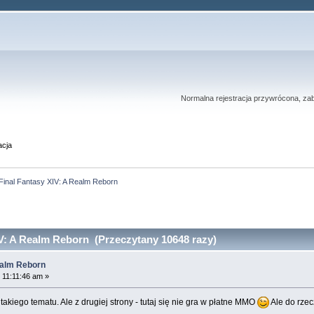
Normalna rejestracja przywrócona, zab
acja
Final Fantasy XIV: A Realm Reborn
V: A Realm Reborn (Przeczytany 10648 razy)
ealm Reborn
 11:11:46 am »
akiego tematu. Ale z drugiej strony - tutaj się nie gra w płatne MMO
Ale do rzec