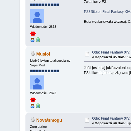
Zwiastun z E3:
PS3Site.pl: Final Fantasy XIV
Beta wystartowała wczoraj. D
Wiadomości: 2873
Odp: Final Fantasy XIV
Musiol
«
Odpowiedź #5 dnia:
Kwi
kiedyś byłem tutaj popularny
SuperMod
Jeśli jest tutaj jakiś szalen
PS4 likwiduje bolączkę wersji
Wiadomości: 2873
Odp: Final Fantasy XIV
Nova/smogu
«
Odpowiedź #6 dnia:
Lip
Zerg Lurker