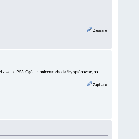
Zapisane
taci z wersji PS3. Ogólnie polecam chociażby spróbować, bo
Zapisane