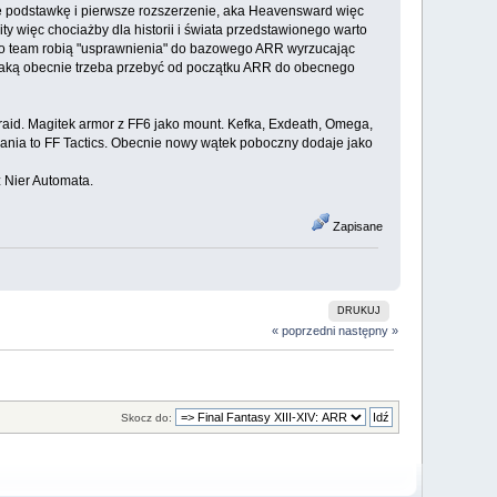
mie podstawkę i pierwsze rozszerzenie, aka Heavensward więc
więc chociażby dla historii i świata przedstawionego warto
jego team robią "usprawnienia" do bazowego ARR wyrzucając
gę jaką obecnie trzeba przebyć od początku ARR do obecnego
 raid. Magitek armor z FF6 jako mount. Kefka, Exdeath, Omega,
ązania to FF Tactics. Obecnie nowy wątek poboczny dodaje jako
z Nier Automata.
Zapisane
DRUKUJ
« poprzedni
następny »
Skocz do: