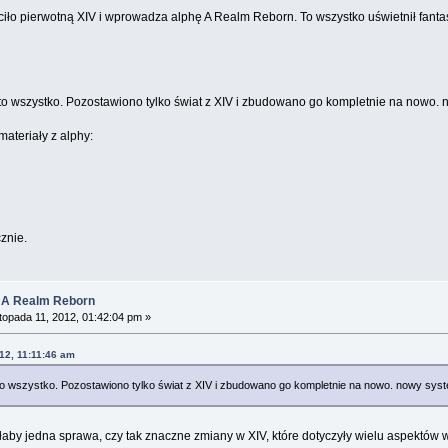
ciło pierwotną XIV i wprowadza alphę A Realm Reborn. To wszystko uświetnił fantas
o wszystko. Pozostawiono tylko świat z XIV i zbudowano go kompletnie na nowo. no
materiały z alphy:
znie.
: A Realm Reborn
topada 11, 2012, 01:42:04 pm »
012, 11:11:46 am
o wszystko. Pozostawiono tylko świat z XIV i zbudowano go kompletnie na nowo. nowy system
łaby jedna sprawa, czy tak znaczne zmiany w XIV, które dotyczyły wielu aspektów 