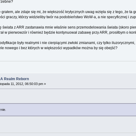
trzebne?
 grałem, ale zdaje się mi, że większość krytycznych uwag wzięła się z tego, że ta g
i graczy, którzy widzieliby twór na podobieństwo WoW-a, a nie specyficznej i zupe
 świata z ARR zastanawia mnie właśnie sens przemodelowania świata (skoro pier
ś grał w pierwowzór i również będzie kontynuował zabawę przy ARR, prosiłbym o ko
fikacje były realnymi i nie cierpiącymi zwłoki zmianami, czy tylko iluzorycznymi
iele nowego i bez których w większości wypadków można by się obejść?
: A Realm Reborn
topada 11, 2012, 06:50:03 pm »
nie.