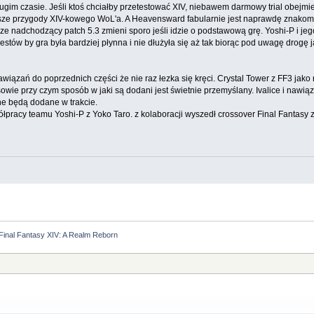
długim czasie. Jeśli ktoś chciałby przetestować XIV, niebawem darmowy trial obej
e przygody XIV-kowego WoL'a. A Heavensward fabularnie jest naprawdę znakomity 
 ze nadchodzący patch 5.3 zmieni sporo jeśli idzie o podstawową grę. Yoshi-P i 
questów by gra była bardziej płynna i nie dłużyła się aż tak biorąc pod uwagę dro
wiązań do poprzednich części że nie raz łezka się kręci. Crystal Tower z FF3 jako
owie przy czym sposób w jaki są dodani jest świetnie przemyślany. Ivalice i nawi
e będą dodane w trakcie.
łpracy teamu Yoshi-P z Yoko Taro. z kolaboracji wyszedł crossover Final Fantasy 
Final Fantasy XIV: A Realm Reborn