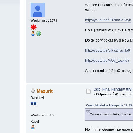
Square Enix oficjalnie uśmier
Works:
http://youtu.be/lZX9mSc1ayk
Wiadomości: 2873
Co się zmieni w ARR? De fact
Do tej pory pokazały się dwa 
http://youtu.be/oR7ZfIyuHp0
http://youtu.be/AQb_t5zkfoY
Abonament to 12,95€ miesięc
Odp: Final Fantasy XIV
Mazurit
«
Odpowiedź #1 dnia:
Lis
Daredevil
Cytat: Musiol w Listopada 11, 2
Co się zmieni w ARR? De fact
Wiadomości: 166
Kupo!
No i mnie właśnie interesowa