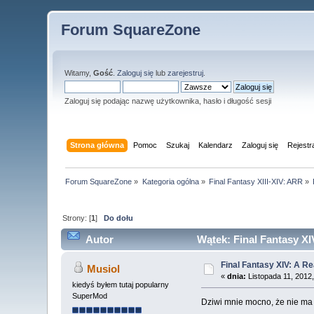
Forum SquareZone
Witamy,
Gość
.
Zaloguj się
lub
zarejestruj
.
Zaloguj się podając nazwę użytkownika, hasło i długość sesji
Strona główna
Pomoc
Szukaj
Kalendarz
Zaloguj się
Rejestr
Forum SquareZone
»
Kategoria ogólna
»
Final Fantasy XIII-XIV: ARR
»
Strony: [
1
]
Do dołu
Autor
Wątek: Final Fantasy XI
Final Fantasy XIV: A R
Musiol
«
dnia:
Listopada 11, 2012,
kiedyś byłem tutaj popularny
SuperMod
Dziwi mnie mocno, że nie ma t