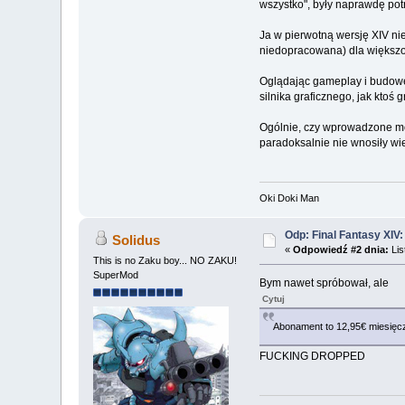
wszystko", były naprawdę po
Ja w pierwotną wersję XIV nie
niedopracowana) dla większośc
Oglądając gameplay i budowę
silnika graficznego, jak kto
Ogólnie, czy wprowadzone mody
paradoksalnie nie wnosiły w
Oki Doki Man
Odp: Final Fantasy XIV
Solidus
«
Odpowiedź #2 dnia:
Lis
This is no Zaku boy... NO ZAKU!
SuperMod
Bym nawet spróbował, ale
Cytuj
Abonament to 12,95€ miesięcz
FUCKING DROPPED