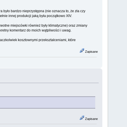
ra było bardzo nieprzystępna (nie oznacza to, że zła czy
łnie innej produkcji jaką była początkowo XIV.
wotne miejscówki również były klimatyczne) oraz zmiany
nkretny komentarz do moich wątpliwości i uwag.
, aczkolwiek kosztownymi przekształceniami, które
Zapisane
Zapisane