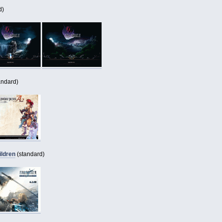
d)
andard)
ildren
(standard)