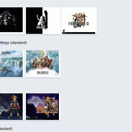
 Wings
(standard)
tandard)