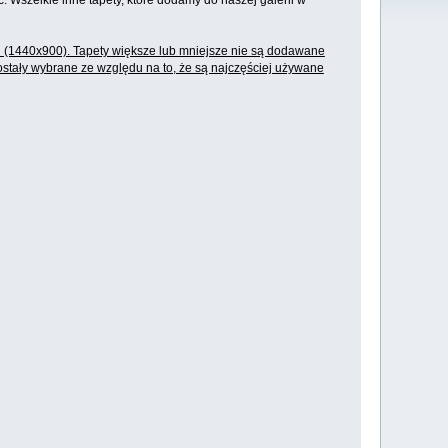
. Wszelkie inne tapety, które dodamy do naszej galerii w
n (1440x900). Tapety większe lub mniejsze nie są dodawane
zostały wybrane ze względu na to, że są najczęściej używane