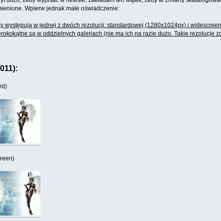
byt dużo, żeby wypisać w newsie, zakładam ten wątek, żeby te zmiany skatalogować
ymienione. Wpierw jednak małe oświadczenie:
y występują w jednej z dwóch rezolucji: standardowej (1280x1024px) i widescree
erokokątne są w oddzielnych galeriach (nie ma ich na razie dużo. Takie rezolucje 
011):
rd)
reen)