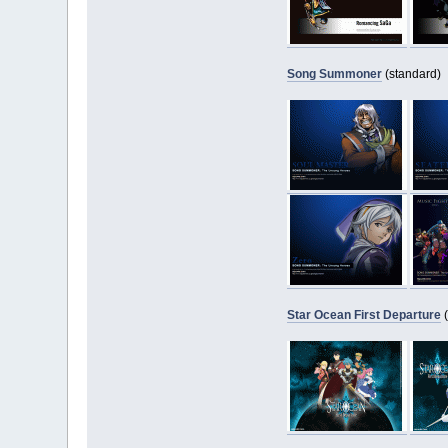
Song Summoner
(standard)
Star Ocean First Departure
(