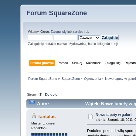
Forum SquareZone
Witamy,
Gość
.
Zaloguj się
lub
zarejestruj
.
Zaloguj się podając nazwę użytkownika, hasło i długość sesji
Strona główna
Pomoc
Szukaj
Kalendarz
Zaloguj się
Rejestr
Forum SquareZone
»
SquareZone
»
Ogłoszenia
»
Nowe tapety w galeri
Strony: [
1
]
Do dołu
Autor
Wątek: Nowe tapety w ga
Nowe tapety w galerii
Tantalus
«
dnia:
Sierpnia 18, 2011, 
Master Engineer
Redaktor+
Dodałem przed chwilą sporo n