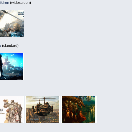
ildren
(widescreen)
e
(standard)