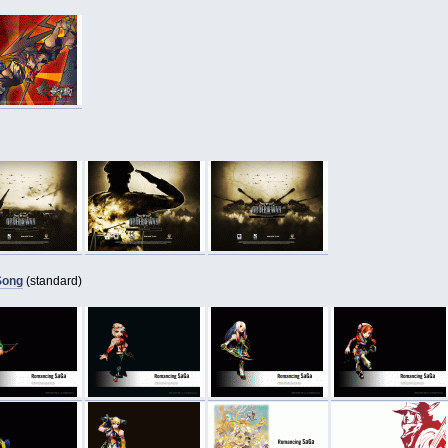
Song
(standard)