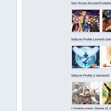
Star Ocean Second Evolutio
Valkyrie Profile Lenneth
(sta
Valkyrie Profile 2
(standard)
«
Ostatnia zmiana: Sierpnia 19, 