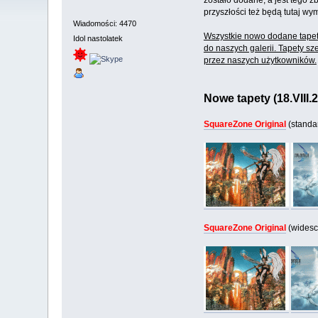
zostało dodane, a jest tego z
przyszłości też będą tutaj w
Wiadomości: 4470
Wszystkie nowo dodane tapet
Idol nastolatek
do naszych galerii. Tapety sz
przez naszych użytkowników.
Nowe tapety (18.VIII.2
SquareZone Original
(standa
SquareZone Original
(widesc