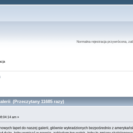
Normalna rejestracja przywrócona, zab
acja
i
lerii (Przeczytany 11685 razy)
08:04:14 am »
owych tapet do naszej galerii, głównie wykradzionych bezpośrednio z amerykańskich