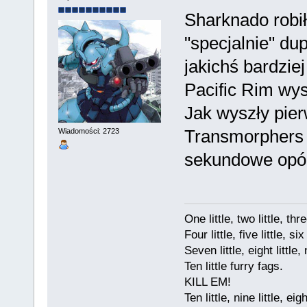
Sharknado robił
"specjalnie" du
jakichś bardzie
Pacific Rim wys
Jak wyszły pie
Transmorphers (
Wiadomości: 2723
sekundowe opóź
One little, two little, thre
Four little, five little, six
Seven little, eight little, 
Ten little furry fags.
KILL EM!
Ten little, nine little, eigh