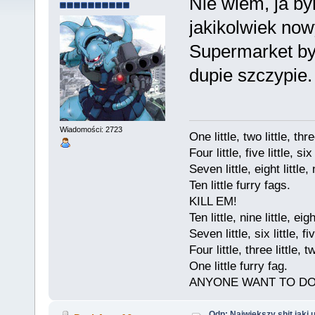
Nie wiem, ja by
jakikolwiek now
Supermarket by
dupie szczypie.
Wiadomości: 2723
One little, two little, thre
Four little, five little, six
Seven little, eight little, 
Ten little furry fags.
KILL EM!
Ten little, nine little, eigh
Seven little, six little, fiv
Four little, three little, t
One little furry fag.
ANYONE WANT TO D
Odp: Największy shit jaki 