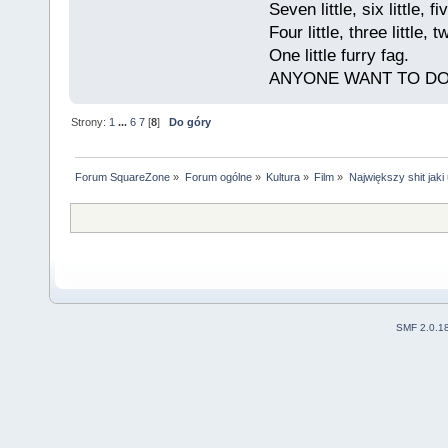
Seven little, six little, fiv
Four little, three little, t
One little furry fag.
ANYONE WANT TO D
Strony:
1
...
6
7
[
8
]
Do góry
Forum SquareZone
»
Forum ogólne
»
Kultura
»
Film
»
Największy shit jaki
SMF 2.0.1