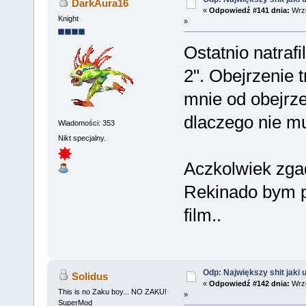
DarkAura16
«
Odpowiedź #141 dnia:
Wrze
Knight
»
Ostatnio natraf
2". Obejrzenie 
mnie od obejrze
dlaczego nie m
Wiadomości: 353
Nikt specjalny.
Aczkolwiek zga
Rekinado bym pr
film..
Odp: Największy shit jaki 
Solidus
«
Odpowiedź #142 dnia:
Wrze
This is no Zaku boy... NO ZAKU!
»
SuperMod