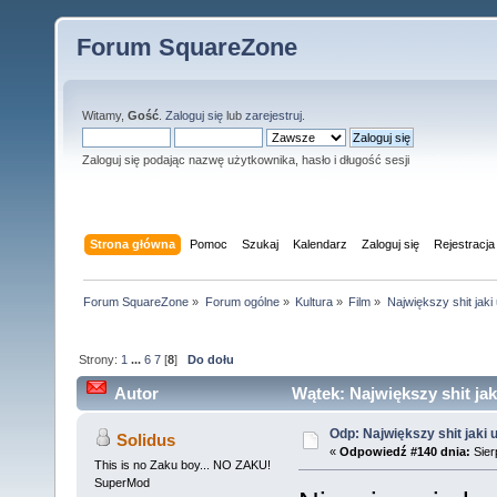
Forum SquareZone
Witamy,
Gość
.
Zaloguj się
lub
zarejestruj
.
Zaloguj się podając nazwę użytkownika, hasło i długość sesji
Strona główna
Pomoc
Szukaj
Kalendarz
Zaloguj się
Rejestracja
Forum SquareZone
»
Forum ogólne
»
Kultura
»
Film
»
Największy shit jaki
Strony:
1
...
6
7
[
8
]
Do dołu
Autor
Wątek: Największy shit jak
Odp: Największy shit jaki 
Solidus
«
Odpowiedź #140 dnia:
Sier
This is no Zaku boy... NO ZAKU!
SuperMod