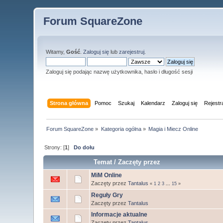
Forum SquareZone
Witamy,
Gość
.
Zaloguj się
lub
zarejestruj
.
Zaloguj się podając nazwę użytkownika, hasło i długość sesji
Strona główna
Pomoc
Szukaj
Kalendarz
Zaloguj się
Rejestr
Forum SquareZone
»
Kategoria ogólna
»
Magia i Miecz Online
Strony: [
1
]
Do dołu
Temat
/
Zaczęty przez
MiM Online
Zaczęty przez
Tantalus
«
1
2
3
...
15
»
Reguły Gry
Zaczęty przez
Tantalus
Informacje aktualne
Zaczęty przez
Tantalus