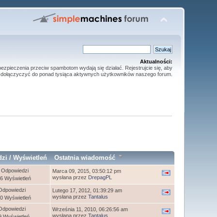
Aktualności:
ezpieczenia przeciw spambotom wydają się działać. Rejestrujcie się, aby
dołączyczyć do ponad tysiąca aktywnych użytkowników naszego forum.
dzi
/
Wyświetleń
Ostatnia wiadomość
 Odpowiedzi
Marca 09, 2015, 03:50:12 pm
wysłana przez
DrepagPL
6 Wyświetleń
Odpowiedzi
Lutego 17, 2012, 01:39:29 am
wysłana przez
Tantalus
0 Wyświetleń
Odpowiedzi
Września 11, 2010, 06:26:56 am
wysłana przez
Tantalus
9 Wyświetleń