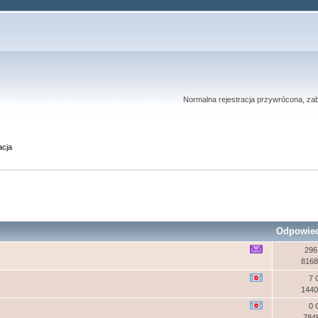
Normalna rejestracja przywrócona, zab
acja
Odpowie
296
8168
7 
1440
0 
784