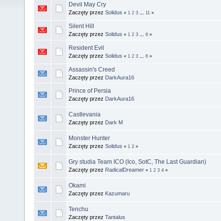
Devil May Cry
Zaczęty przez
Solidus
«
1
2
3
...
11
»
Silent Hill
Zaczęty przez
Solidus
«
1
2
3
...
6
»
Resident Evil
Zaczęty przez
Solidus
«
1
2
3
...
6
»
Assassin's Creed
Zaczęty przez
DarkAura16
Prince of Persia
Zaczęty przez
DarkAura16
Castlevania
Zaczęty przez
Dark M
Monster Hunter
Zaczęty przez
Solidus
«
1
2
»
Gry studia Team ICO (Ico, SotC, The Last Guardian)
Zaczęty przez
RadicalDreamer
«
1
2
3
4
»
Okami
Zaczęty przez
Kazumaru
Tenchu
Zaczęty przez
Tantalus