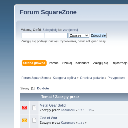
Forum SquareZone
Witamy,
Gość
.
Zaloguj się
lub
zarejestruj
.
Zaloguj się podając nazwę użytkownika, hasło i długość sesji
Strona główna
Pomoc
Szukaj
Kalendarz
Zaloguj się
Rejestracja
Forum SquareZone
»
Kategoria ogólna
»
Granie a gadanie
»
Przygodowe
Strony: [
1
]
Do dołu
Temat
/
Zaczęty przez
Metal Gear Solid
Zaczęty przez
Kazumaru
«
1
2
3
...
13
»
God of War
Zaczęty przez
Kazumaru
«
1
2
3
»