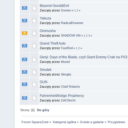
Beyond Good&Evil
Zaczęty przez
Gesten
«
1
2
»
Yakuza
Zaczęty przez
RadicalDreamer
Onimusha
Zaczęty przez
SHADOW-XIII
«
1
2
3
»
Grand Theft Auto
Zaczęty przez
FastRed
«
1
2
»
Genji: Days of the Blade, czyli Giant Enemy Crab na PS3 
Zaczęty przez
Musiol
Smutek
Zaczęty przez
Siergiej
GUN
Zaczęty przez
Chief Roberts
Fahrenheit/Indigo Prophercy
Zaczęty przez
Zell Dincht
Strony: [
1
]
Do góry
Forum SquareZone
»
Kategoria ogólna
»
Granie a gadanie
»
Przygodowe