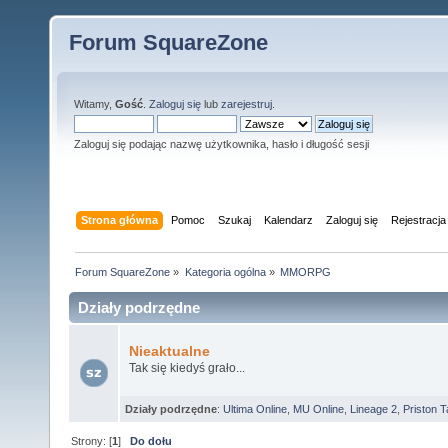
Forum SquareZone
Witamy,
Gość
.
Zaloguj się
lub
zarejestruj
.
Zaloguj się podając nazwę użytkownika, hasło i długość sesji
Strona główna
Pomoc
Szukaj
Kalendarz
Zaloguj się
Rejestracja
Forum SquareZone
»
Kategoria ogólna
»
MMORPG
Działy podrzędne
Nieaktualne
Tak się kiedyś grało...
Działy podrzędne
:
Ultima Online
,
MU Online
,
Lineage 2
,
Priston T
Strony: [
1
]
Do dołu