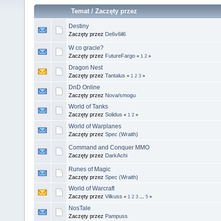
Temat
/
Zaczęty przez
Destiny
Zaczęty przez
De6v6il6
W co gracie?
Zaczęty przez
FutureFargo
«
1
2
»
Dragon Nest
Zaczęty przez
Tantalus
«
1
2
3
»
DnD Online
Zaczęty przez
Nova/smogu
World of Tanks
Zaczęty przez
Solidus
«
1
2
»
World of Warplanes
Zaczęty przez
Spec (Wraith)
Command and Conquer MMO
Zaczęty przez
DarkAchi
Runes of Magic
Zaczęty przez
Spec (Wraith)
World of Warcraft
Zaczęty przez
Vilkuss
«
1
2
3
...
5
»
NosTale
Zaczęty przez
Pampuss