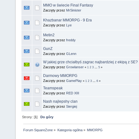
MMO w świecie Final Fantasy
Zaczęty przez
MrSinister
Khazbanar MMORPG - 9 Era
Zaczęty przez
Lye
Metin2
Zaczęty przez
freddy
GunZ
Zaczęty przez
GLenn
W jakiej grze chciałbyś zagrac najbardziej z ekipą z SE?
Zaczęty przez
Growlanser
«
1
2
3
...
5
»
Darmowy MMORPG
Zaczęty przez
GamePlay
«
1
2
3
...
6
»
Teamspeak
Zaczęty przez
RED XIII
Nash najlepshy clan
Zaczęty przez
Siergiej
Strony: [
1
]
Do góry
Forum SquareZone
»
Kategoria ogólna
»
MMORPG