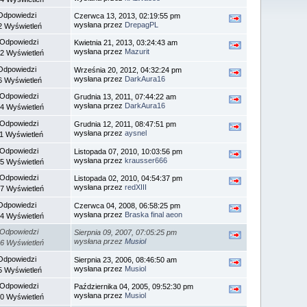
Odpowiedzi
Czerwca 13, 2013, 02:19:55 pm
wysłana przez
DrepagPL
2 Wyświetleń
 Odpowiedzi
Kwietnia 21, 2013, 03:24:43 am
wysłana przez
Mazurit
2 Wyświetleń
Odpowiedzi
Września 20, 2012, 04:32:24 pm
wysłana przez
DarkAura16
6 Wyświetleń
 Odpowiedzi
Grudnia 13, 2011, 07:44:22 am
wysłana przez
DarkAura16
4 Wyświetleń
 Odpowiedzi
Grudnia 12, 2011, 08:47:51 pm
wysłana przez
aysnel
1 Wyświetleń
 Odpowiedzi
Listopada 07, 2010, 10:03:56 pm
wysłana przez
krausser666
5 Wyświetleń
 Odpowiedzi
Listopada 02, 2010, 04:54:37 pm
wysłana przez
redXIII
7 Wyświetleń
Odpowiedzi
Czerwca 04, 2008, 06:58:25 pm
wysłana przez
Braska final aeon
4 Wyświetleń
 Odpowiedzi
Sierpnia 09, 2007, 07:05:25 pm
wysłana przez
Musiol
6 Wyświetleń
Odpowiedzi
Sierpnia 23, 2006, 08:46:50 am
wysłana przez
Musiol
5 Wyświetleń
 Odpowiedzi
Października 04, 2005, 09:52:30 pm
wysłana przez
Musiol
0 Wyświetleń