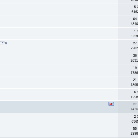
5 
616
64
4340
1 
533
ES'a
27
2202
36
2631
19
1786
21
1395
6 
1258
21
1478
2 
636
55
2998