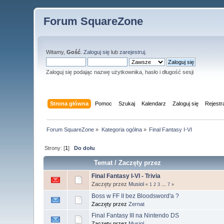
Forum SquareZone
Witamy,
Gość
.
Zaloguj się
lub
zarejestruj
.
Zaloguj się podając nazwę użytkownika, hasło i długość sesji
Strona główna
Pomoc
Szukaj
Kalendarz
Zaloguj się
Rejestr
Forum SquareZone
»
Kategoria ogólna
»
Final Fantasy I-VI
Strony: [
1
]
Do dołu
Temat
/
Zaczęty przez
Final Fantasy I-VI - Trivia
Zaczęty przez
Musiol
«
1
2
3
...
7
»
Boss w FF II bez Bloodsword'a ?
Zaczęty przez
Zernat
Final Fantasy III na Nintendo DS
Zaczęty przez
Musiol