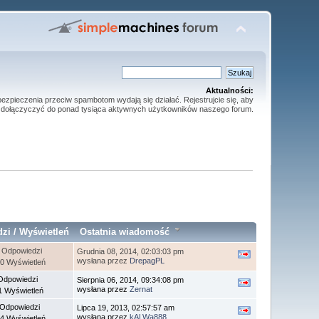
Aktualności:
ezpieczenia przeciw spambotom wydają się działać. Rejestrujcie się, aby
dołączyczyć do ponad tysiąca aktywnych użytkowników naszego forum.
dzi
/
Wyświetleń
Ostatnia wiadomość
 Odpowiedzi
Grudnia 08, 2014, 02:03:03 pm
wysłana przez
DrepagPL
0 Wyświetleń
Odpowiedzi
Sierpnia 06, 2014, 09:34:08 pm
wysłana przez
Zernat
1 Wyświetleń
 Odpowiedzi
Lipca 19, 2013, 02:57:57 am
wysłana przez
kALWa888
4 Wyświetleń