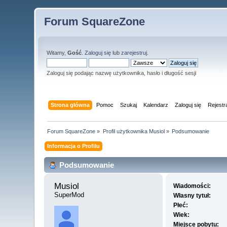
Forum SquareZone
Witamy,
Gość
.
Zaloguj się
lub
zarejestruj
.
Zaloguj się podając nazwę użytkownika, hasło i długość sesji
Strona główna
Pomoc
Szukaj
Kalendarz
Zaloguj się
Rejestr
Forum SquareZone
»
Profil użytkownika Musiol
»
Podsumowanie
Informacja o Profilu
Podsumowanie
Musiol 
Wiadomości:
SuperMod
Własny tytuł:
Płeć:
Wiek:
Miejsce pobytu: