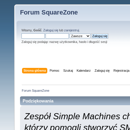
Forum SquareZone
Witamy,
Gość
.
Zaloguj się
lub
zarejestruj
.
Zaloguj się podając nazwę użytkownika, hasło i długość sesji
Strona główna
Pomoc
Szukaj
Kalendarz
Zaloguj się
Rejestracja
Forum SquareZone
Podziękowania
Zespół Simple Machines c
którzy pomogli stworzyć SMF