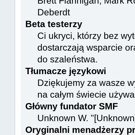
Brett Flannigan, Mark R
Deberdt
Beta testerzy
Ci ukryci, którzy bez wy
dostarczają wsparcie o
do szaleństwa.
Tłumacze językowi
Dziękujemy za wasze wys
na całym świecie używa
Główny fundator SMF
Unknown W. "[Unknown]
Oryginalni menadżerzy pr