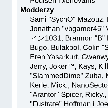
Poulsen i xenovanis
Modderzy
Sami "SychO" Mazouz, 
Jonathan "vbgamer45" V
ィン1031, Brannon "B" Ha
Bugo, Bulakbol, Colin "
Eren Yasarkurt, Gwenwy
Jerry, Joker™, Kays, Kil
"SlammedDime" Zuba, M
Kerle, Mick., NanoSecto
"Arantor" Spicer, Ricky.
"Fustrate" Hoffman i Jo