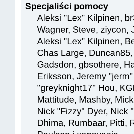
Specjaliści pomocy
Aleksi "Lex" Kilpinen, b
Wagner, Steve, ziycon, 
Aleksi "Lex" Kilpinen, B
Chas Large, Duncan85, E
Gadsdon, gbsothere, Ha
Eriksson, Jeremy "jerm"
"greyknight17" Hou, KGIII
Mattitude, Mashby, Mick G
Nick "Fizzy" Dyer, Nick 
Dhima, Rumbaar, Pitti,