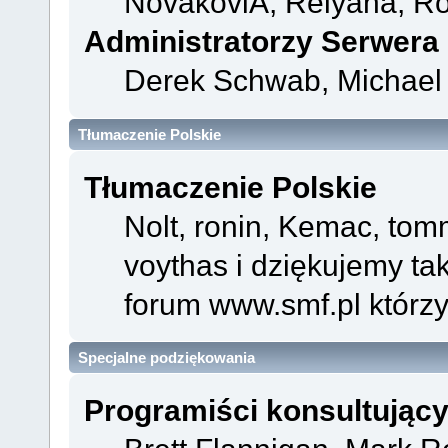
NovakoviÄ, Relyana, Ro
Administratorzy Serwera
Derek Schwab, Michael 
Tłumaczenie Polskie
Tłumaczenie Polskie
Nolt, ronin, Kemac, to
voythas i dziękujemy t
forum www.smf.pl którzy
Specjalne podziękowania
Programiści konsultując