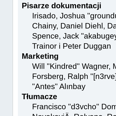
Pisarze dokumentacji
Irisado, Joshua "ground
Chainy, Daniel Diehl, D
Spence, Jack "akabugey
Trainor i Peter Duggan
Marketing
Will "Kindred" Wagner,
Forsberg, Ralph "[n3rve]
"Antes" Alınbay
Tłumacze
Francisco "d3vcho" Dom