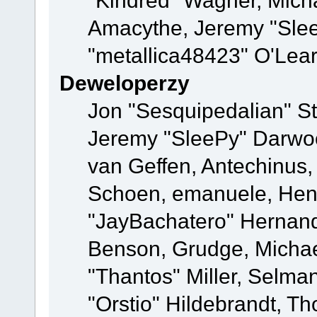
"Kindred" Wagner, Mich
Amacythe, Jeremy "Slee
"metallica48423" O'Lea
Deweloperzy
Jon "Sesquipedalian" St
Jeremy "SleePy" Darwo
van Geffen, Antechinus, 
Schoen, emanuele, Hend
"JayBachatero" Hernand
Benson, Grudge, Micha
"Thantos" Miller, Selma
"Orstio" Hildebrandt, Th