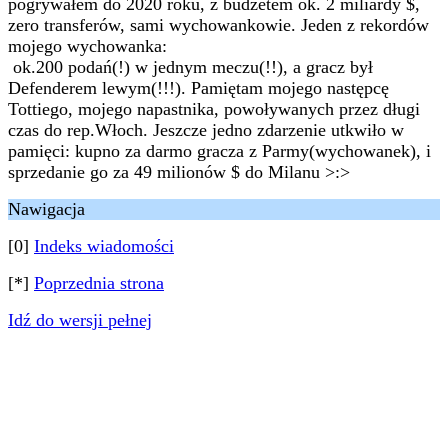
pogrywałem do 2020 roku, z budżetem ok. 2 miliardy $,
zero transferów, sami wychowankowie. Jeden z rekordów
mojego wychowanka:
ok.200 podań(!) w jednym meczu(!!), a gracz był
Defenderem lewym(!!!). Pamiętam mojego następcę
Tottiego, mojego napastnika, powoływanych przez długi
czas do rep.Włoch. Jeszcze jedno zdarzenie utkwiło w
pamięci: kupno za darmo gracza z Parmy(wychowanek), i
sprzedanie go za 49 milionów $ do Milanu >:>
Nawigacja
[0]
Indeks wiadomości
[*]
Poprzednia strona
Idź do wersji pełnej