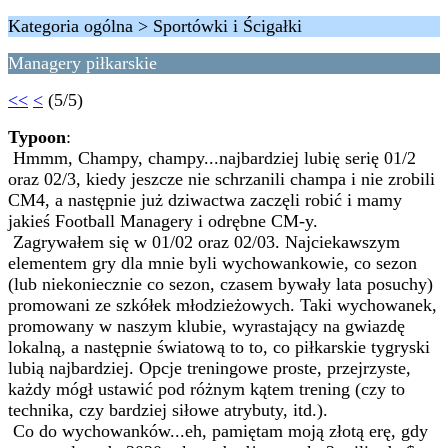
Kategoria ogólna > Sportówki i Ścigałki
Managery piłkarskie
<<
<
(5/5)
Typoon
:
Hmmm, Champy, champy...najbardziej lubię serię 01/2
oraz 02/3, kiedy jeszcze nie schrzanili champa i nie zrobili
CM4, a następnie już dziwactwa zaczęli robić i mamy
jakieś Football Managery i odrębne CM-y.
Zagrywałem się w 01/02 oraz 02/03. Najciekawszym
elementem gry dla mnie byli wychowankowie, co sezon
(lub niekoniecznie co sezon, czasem bywały lata posuchy)
promowani ze szkółek młodzieżowych. Taki wychowanek,
promowany w naszym klubie, wyrastający na gwiazdę
lokalną, a następnie światową to to, co piłkarskie tygryski
lubią najbardziej. Opcje treningowe proste, przejrzyste,
każdy mógł ustawić pod różnym kątem trening (czy to
technika, czy bardziej siłowe atrybuty, itd.).
Co do wychowanków...eh, pamiętam moją złotą erę, gdy